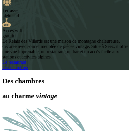
Terrasse
plein sud
Accès wifi
gratuit
Le Relais des Villards est une maison de montagne chaleureuse,
décorée avec soin et meublée de pièces vintage. Situé à Séez, il offre
une vue imprenable, un restaurant, un bar et un accès facile aux
stations et activités alpines.
Le restaurant
Les chambres
Des chambres
au charme
vintage