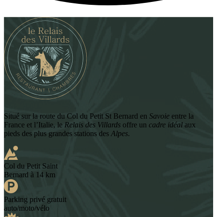
Situé sur la route du Col du Petit St Bernard en
Savoie
entre la
France et l’Italie, le
Relais des Villards
offre un
cadre idéal
aux
pieds des plus grandes stations des
Alpes
.
Col du Petit Saint
Bernard à 14 km
Parking privé gratuit
auto/moto/vélo